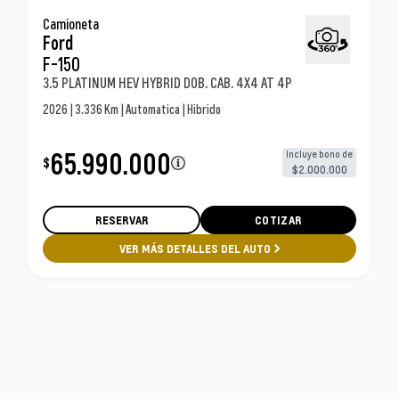
Ford F-150 3.5 Platinum Hev Hybrid Dob. Cab. 4x4
Camioneta
Ford
At 4p Camioneta
F-150
3.5 PLATINUM HEV HYBRID DOB. CAB. 4X4 AT 4P
2026 | 3.336 Km | Automatica | Hibrido
65.990.000
Incluye bono de
$
$2.000.000
RESERVAR
COTIZAR
VER MÁS DETALLES DEL AUTO