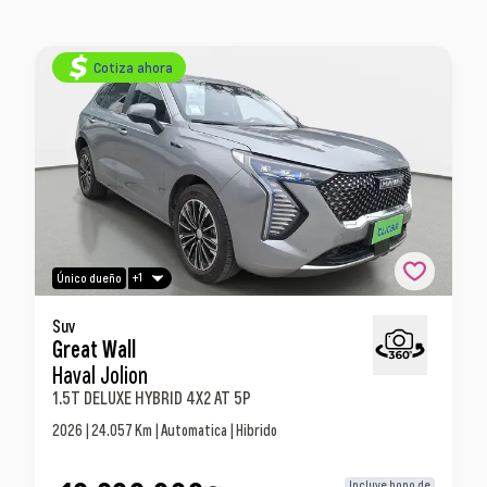
Cotiza ahora
+1
Único dueño
Great Wall Haval Jolion 1.5t Deluxe Hybrid 4x2 At
Suv
Great Wall
5p Suv
Haval Jolion
1.5T DELUXE HYBRID 4X2 AT 5P
2026 | 24.057 Km | Automatica | Hibrido
Incluye bono de