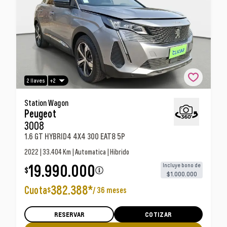
+2
2 llaves
Peugeot 3008 1.6 Gt Hybrid4 4x4 300 Eat8 5p
Station Wagon
Peugeot
Station Wagon
3008
1.6 GT HYBRID4 4X4 300 EAT8 5P
2022 | 33.404 Km | Automatica | Hibrido
19.990.000
Incluye bono de
$
$1.000.000
382.388
*
Cuota
/
36 meses
$
RESERVAR
COTIZAR