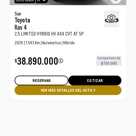
+2
Único dueño
Toyota Rav 4 2.5 Limited Hybrid Hv 4x4 Cvt At 5p
Suv
Toyota
Suv
Rav 4
2.5 LIMITED HYBRID HV 4X4 CVT AT 5P
2026 | 1.543 Km | Automatica | Hibrido
38.890.000
Incluye bono de
$
$700.000
RESERVAR
COTIZAR
VER MÁS DETALLES DEL AUTO