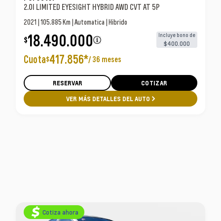
2.0I LIMITED EYESIGHT HYBRID AWD CVT AT 5P
2021 | 105.885 Km | Automatica | Hibrido
18.490.000
Incluye bono de
$
$400.000
417.856
*
Cuota
/
36 meses
$
RESERVAR
COTIZAR
VER MÁS DETALLES DEL AUTO
Cotiza ahora