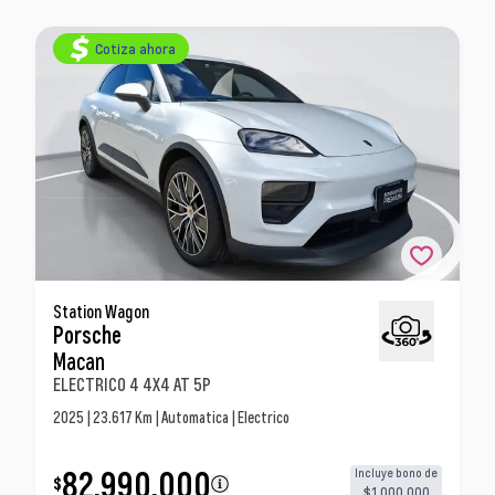
Cotiza ahora
Porsche Macan Electrico 4 4x4 At 5p Station
Station Wagon
Porsche
Wagon
Macan
ELECTRICO 4 4X4 AT 5P
2025 | 23.617 Km | Automatica | Electrico
82.990.000
Incluye bono de
$
$1.000.000