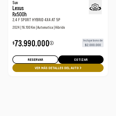
Lexus Rx500h 2.4 F Sport Hybrid 4x4 At 5p Suv
Suv
Lexus
Rx500h
2.4 F SPORT HYBRID 4X4 AT 5P
2024 | 16.100 Km | Automatica | Hibrido
73.990.000
Incluye bono de
$
$2.000.000
RESERVAR
COTIZAR
VER MÁS DETALLES DEL AUTO