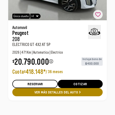
+2
Único dueño
Peugeot 208 Electrico Gt 4x2 At 5p Automovil
Automovil
Peugeot
208
ELECTRICO GT 4X2 AT 5P
2026 | 471 Km | Automatica | Electrico
20.790.000
Incluye bono de
$
$400.000
418.148
*
Cuota
/
36 meses
$
RESERVAR
COTIZAR
VER MÁS DETALLES DEL AUTO