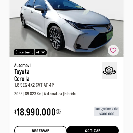
+1
Único dueño
Toyota Corolla 1.8 Seg 4x2 Cvt At 4p Automovil
Automovil
Toyota
Corolla
1.8 SEG 4X2 CVT AT 4P
2023 | 89.823 Km | Automatica | Hibrido
18.990.000
Incluye bono de
$
$300.000
RESERVAR
COTIZAR